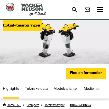
totaktsstamper
Find en forhandler
Highlights
Tekniske data
Modelvarianter
Medier og dow
Home - NE
Stampere
Totaktsstamper
BS62-2/BS68-2