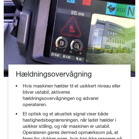
Hældningsovervågning
Hvis maskinen hælder til et usikkert niveau eller
bliver ustabil, aktiveres
hældningsovervågningen og advarer
operatøren.
Et optisk og et akustisk signal viser både
hastighedsbegrænsningen, når ladet hælder i
usikker stilling, og når maskinen er ustabil.
Operatøren gøres dermed opmærksom på, at
faren for ulykker øges, hvis han ikke reagerer på