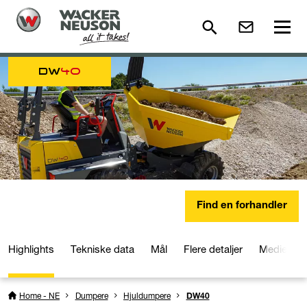
DW
40
Find en forhandler
Highlights
Tekniske data
Mål
Flere detaljer
Medier og
Home - NE
Dumpere
Hjuldumpere
DW40