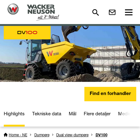
DV
100
Find en forhandler
Highlights
Tekniske data
Mål
Flere detaljer
Medier og
Home - NE
Dumpere
Dual view-dumpere
DV100