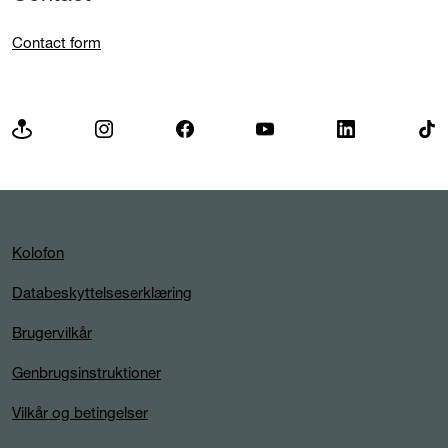
Contact form
Kolofon
Databeskyttelseserklæring
Brugervilkår
Genbrugsinstruktioner
Vilkår og betingelser