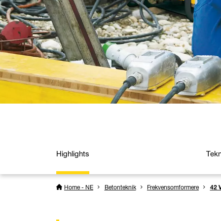
Highlights
Tekn
Home - NE
Betonteknik
Frekvensomformere
42 V