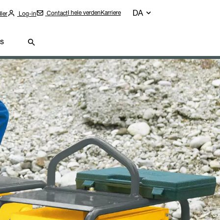
DA
I hele verden
Karriere
Contact
ler
Log-in
s