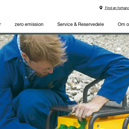
Find en forhand
r
zero emission
Service & Reservedele
Om o