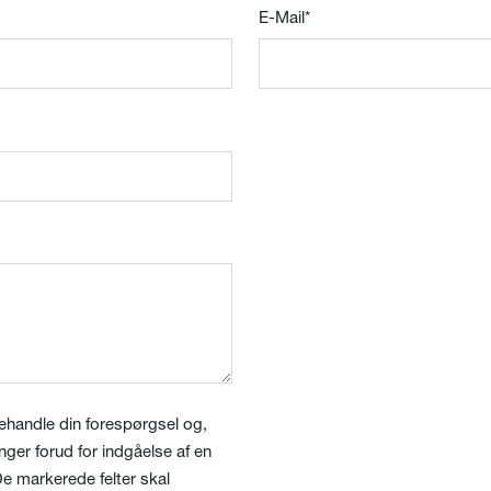
E-Mail
*
ehandle din forespørgsel og,
inger forud for indgåelse af en
. De markerede felter skal