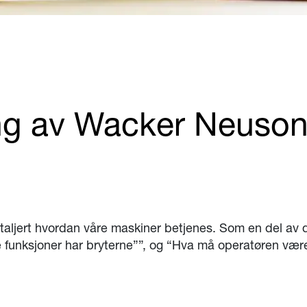
ing av Wacker Neuso
 detaljert hvordan våre maskiner betjenes. Som en del av
ilke funksjoner har bryterne””, og “Hva må operatøren v