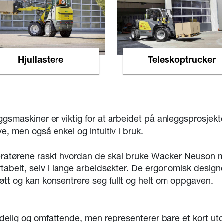
Hjullastere
Teleskoptrucker
maskiner er viktig for at arbeidet på anleggsprosjekten
e, men også enkel og intuitiv i bruk.
eratørene raskt hvordan de skal bruke Wacker Neuson mas
rtabelt, selv i lange arbeidsøkter. De ergonomisk desig
trøtt og kan konsentrere seg fullt og helt om oppgaven.
ndelig og omfattende, men representerer bare et kort u