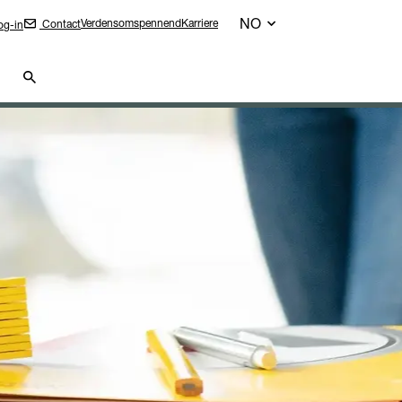
NO
Verdensomspennend
Karriere
Contact
g-in