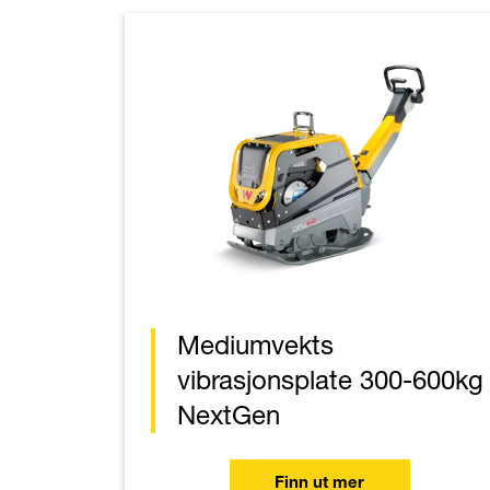
Mediumvekts
vibrasjonsplate 300-600kg
NextGen
Finn ut mer