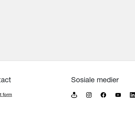
tact
Sosiale medier
t form