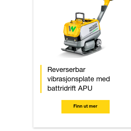
Reverserbar
vibrasjonsplate med
battridrift APU
Finn ut mer