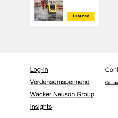
Last ned
Log-in
Con
Verdensomspennend
Contac
Wacker Neuson Group
Insights