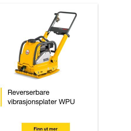
Reverserbare
vibrasjonsplater WPU
Finn ut mer