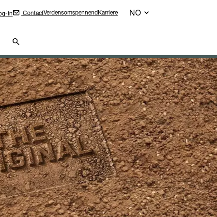
NO
Verdensomspennend
Karriere
Contact
g-in