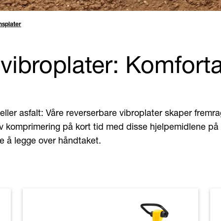
nsplater
vibroplater: Komforta
ller asfalt: Våre reverserbare vibroplater skaper frem
v komprimering på kort tid med disse hjelpemidlene på
re å legge over håndtaket.