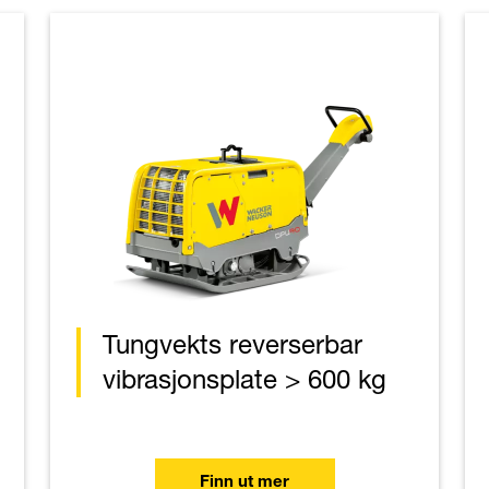
Tungvekts reverserbar
vibrasjonsplate > 600 kg
Finn ut mer