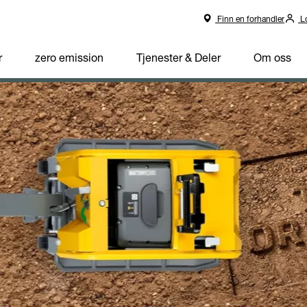
Finn en forhandler
Lo
r
zero emission
Tjenester & Deler
Om oss