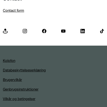
Contact form
Kolofon
Databeskyttelseserklæring
Brugervilkår
Genbrugsinstruktioner
Vilkår og betingelser