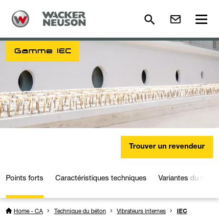
Gamme IEC
Trouver un revendeur
Points forts
Caractéristiques techniques
Variantes du modè
Home - CA
Technique du béton
Vibrateurs internes
IEC