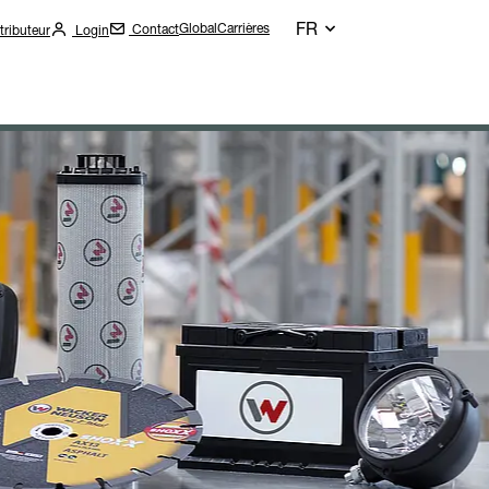
FR
Global
Carrières
Contact
tributeur
Login