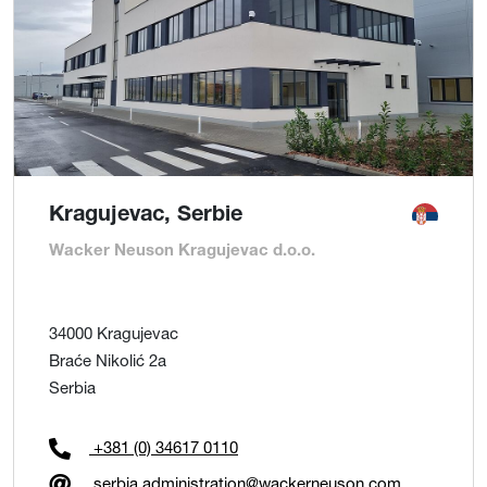
Kragujevac, Serbie
Wacker Neuson Kragujevac d.o.o.
34000 Kragujevac
Braće Nikolić 2a
Serbia
+381 (0) 34617 0110
serbia.administration@wackerneuson.com