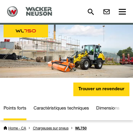
WL
750
Trouver un revendeur
Points forts
Caractéristiques techniques
Dimensions
Mé
Home - CA
Chargeuses sur pneus
WL750