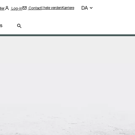
DA
I hele verden
Karriere
Contact
ler
Log-in
s