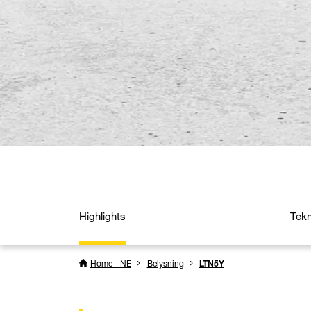
Highlights
Tekn
Home - NE
Belysning
LTN5Y