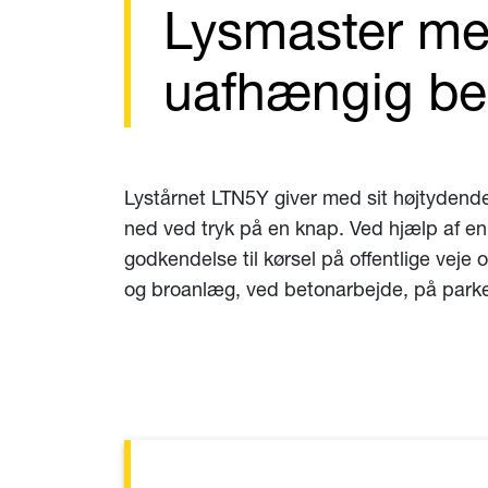
Lysmaster me
uafhængig bel
Lystårnet LTN5Y giver med sit højtydende
ned ved tryk på en knap. Ved hjælp af e
godkendelse til kørsel på offentlige veje 
og broanlæg, ved betonarbejde, på park