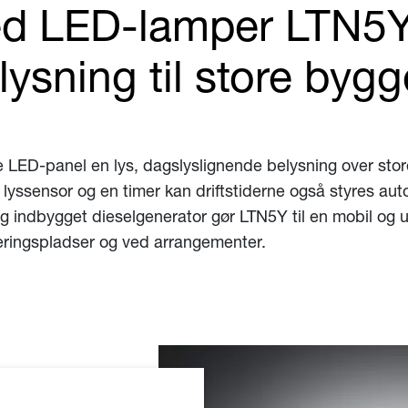
d LED-lamper LTN5Y:
ysning til store byg
 LED-panel en lys, dagslyslignende belysning over sto
n lyssensor og en timer kan driftstiderne også styres 
og indbygget dieselgenerator gør LTN5Y til en mobil og u
eringspladser og ved arrangementer.