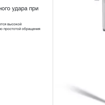
ного удара при
ется высокой
но простотой обращения