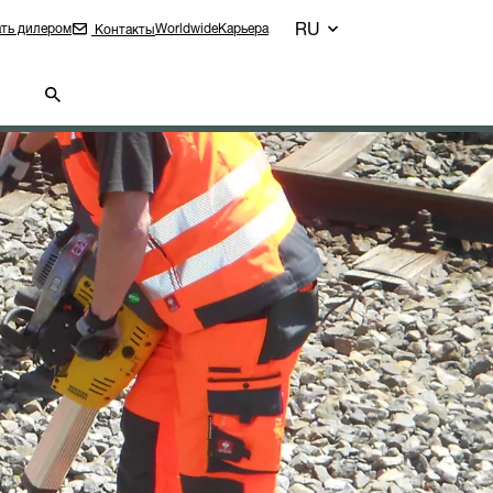
RU
ть дилером
Worldwide
Карьера
Контакты