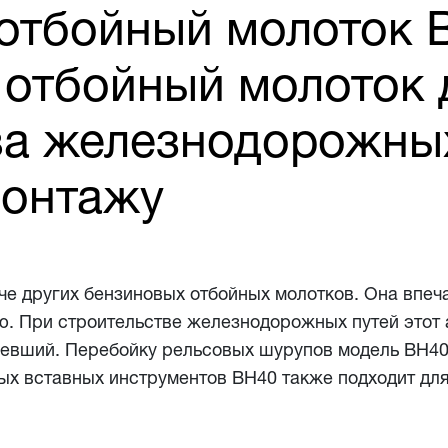
отбойный молоток 
 отбойный молоток 
ва железнодорожных
монтажу
гче других бензиновых отбойных молотков. Она впеч
 При строительстве железнодорожных путей этот а
невший. Перебойку рельсовых шурупов модель BH40
ых вставных инструментов BH40 также подходит дл