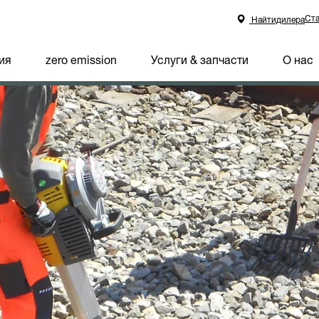
Ста
Найтидилера
ия
zero emission
Услуги & запчасти
О нас