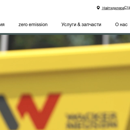
Ста
Найтидилера
ия
zero emission
Услуги & запчасти
О нас