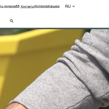
RU
ть дилером
Worldwide
Карьера
Контакты