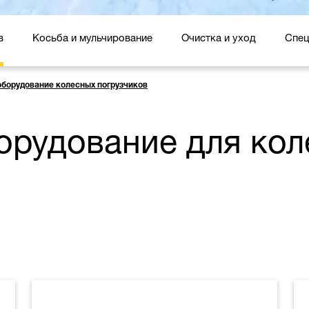
в
Косьба и мульчирование
Очистка и уход
Спец
оборудование колесных погрузчиков
орудование для ко