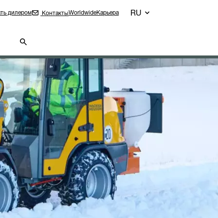
RU
ть дилером
Worldwide
Карьера
Контакты