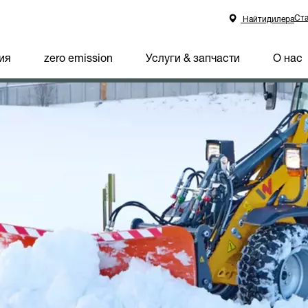
Ста
Найтидилера
ия
zero emission
Услуги & запчасти
О нас