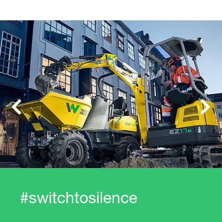
Obra en Stuttgart: la
inspiración de e-machine
puesta en práctica
Obra ecológica en la
Exposición Nacional de
Previous
Next
Jardinería de Alemania
Construcción de una ruta
para bicicletas de montaña
en los Alpes suizos
#switchtozero