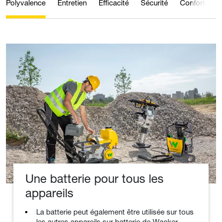
Polyvalence
Entretien
Efficacité
Sécurité
Confort
Q
Une batterie pour tous les
appareils
La batterie peut également être utilisée sur tous
les autres appareils sur batterie de Wacker