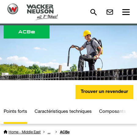
ACB
e
Trouver un revendeur
Points forts
Caractéristiques techniques
Composants du m
Home - Middle East
...
ACBe