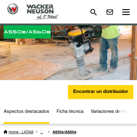
AS50e/AS60e
Encontrar un distribuidor
Aspectos destacados
Ficha técnica
Variaciones de model
Home - LATAM
...
AS50e/AS60e