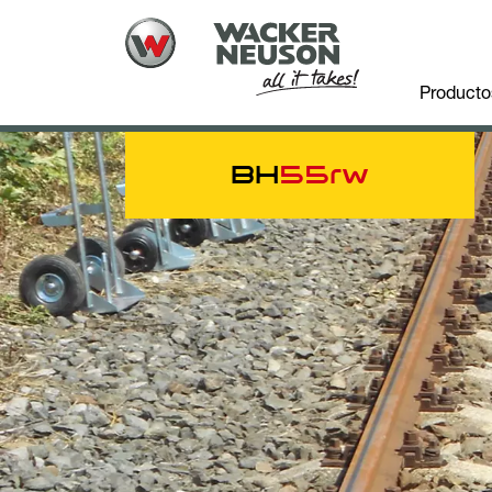
Producto
BH
55rw