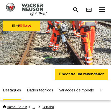
BH
55rw
Encontre um revendedor
Destaques
Dados técnicos
Variações de modelo
Mídia
Home - LATAM
...
BH55rw