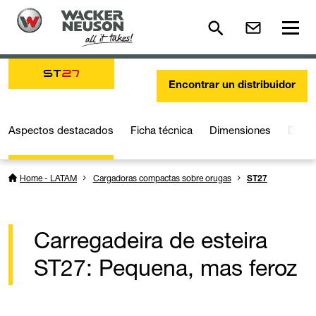
ST
27
Encontrar un distribuidor
Aspectos destacados
Ficha técnica
Dimensiones
Detal
Home - LATAM
Cargadoras compactas sobre orugas
ST27
Carregadeira de esteira
ST27: Pequena, mas feroz