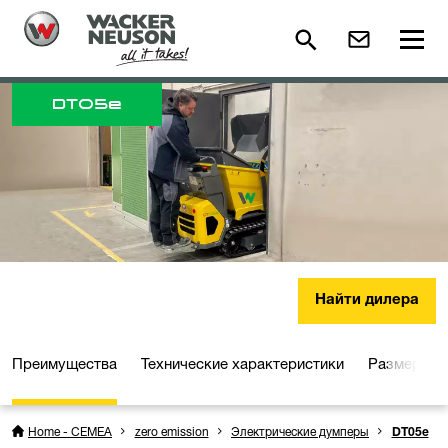
DT
05e
Найти дилера
Преимущества
Технические характеристики
Размеры
Home - CEMEA
zero emission
Электрические думперы
DT05e