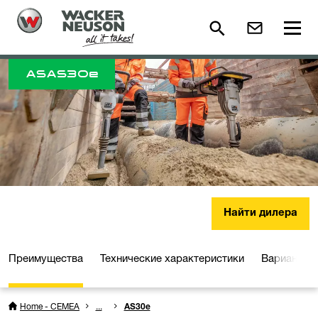
AS
AS30e
Найти дилера
Преимущества
Технические характеристики
Варианты 
Home - CEMEA
...
AS30e