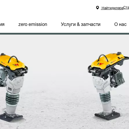
Ста
Найтидилера
ия
zero emission
Услуги & запчасти
О нас