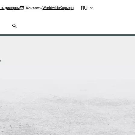
RU
ть дилером
Worldwide
Карьера
Контакты