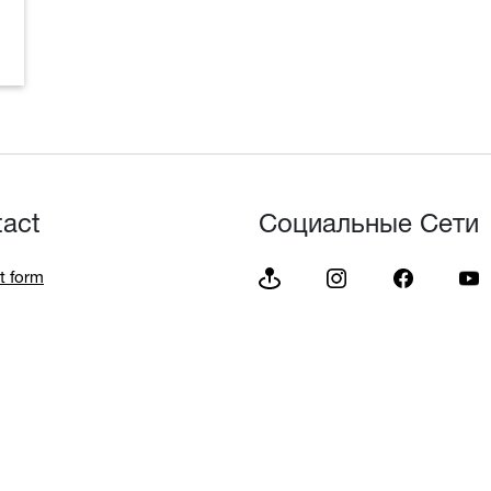
tact
Социальные Сети
t form