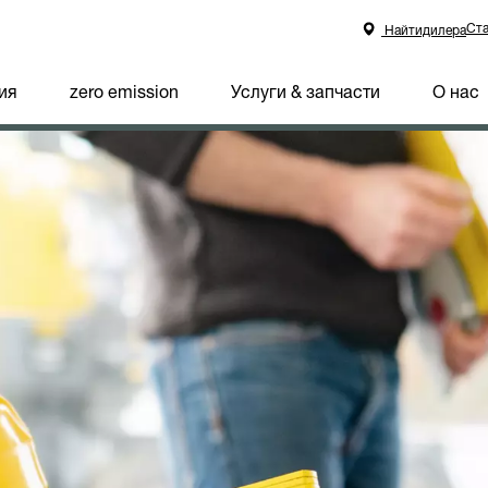
Ста
Найтидилера
ия
zero emission
Услуги & запчасти
О нас