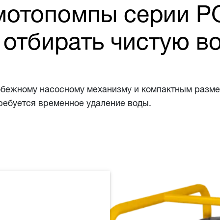
отопомпы серии P
отбирать чистую в
ежному насосному механизму и компактным размер
ребуется временное удаление воды.