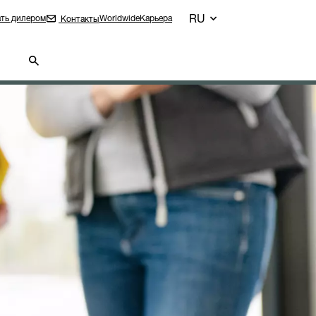
RU
ть дилером
Worldwide
Карьера
Контакты