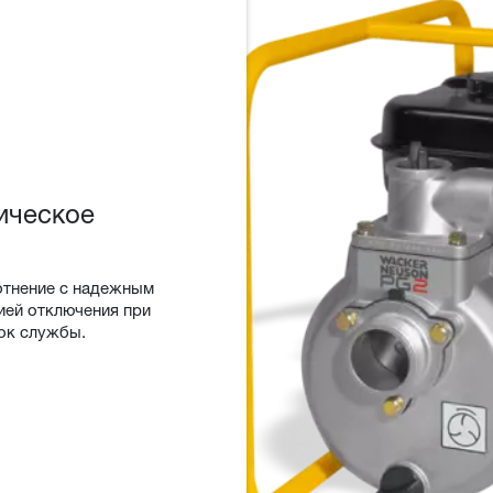
ическое
отнение с надежным
ией отключения при
ок службы.