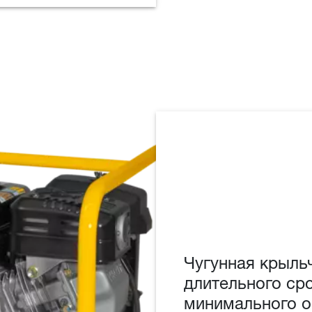
Чугунная крыльч
длительного ср
минимального 