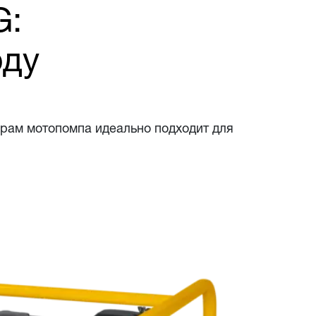
G:
оду
ам мотопомпа идеально подходит для