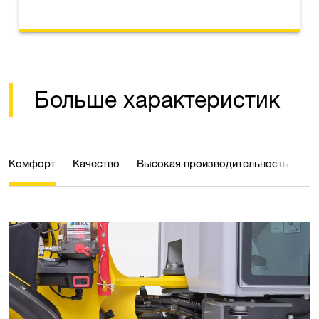
Больше характеристик
Комфорт
Качество
Высокая производительность
Эф