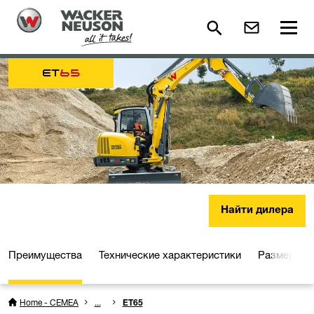
ET
65
Найти дилера
Преимущества
Технические характеристики
Размеры
Home - CEMEA
...
ET65