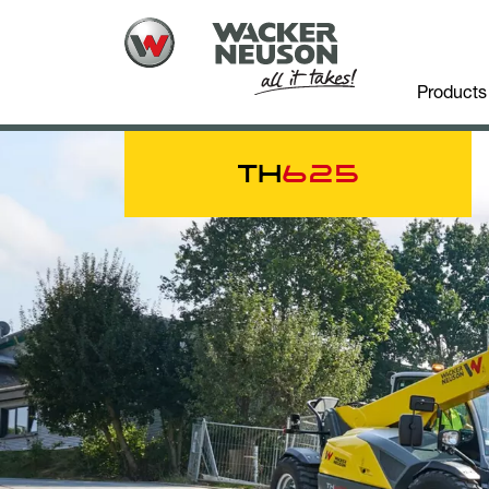
Products
TH
625