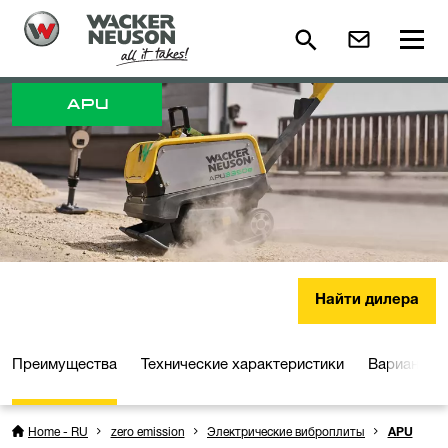
APU
Найти дилера
Преимущества
Технические характеристики
Варианты 
Home - RU
zero emission
Электрические виброплиты
APU