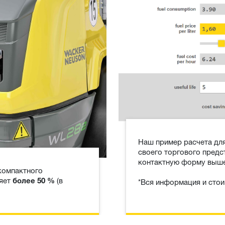
Наш пример расчета дл
своего торгового предс
контактную форму выше
компактного
ляет
(в
*Вся информация и стои
более 50 %