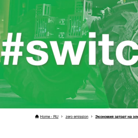
Home - RU
zero emission
Экономия затрат на э