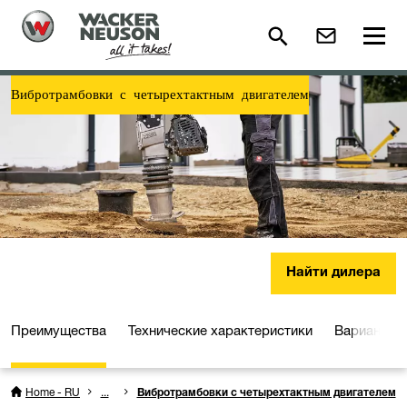
Вибротрамбовки с четырехтактным двигателем
Найти дилера
Преимущества
Технические характеристики
Варианты 
Home - RU
...
Вибротрамбовки с четырехтактным двигателем