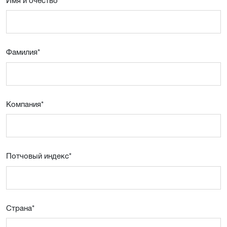
Имя и очествo
Фамилия
*
Компания
*
Потчовый индекс
*
Страна
*