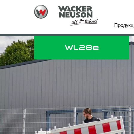
Продукц
WL
28e