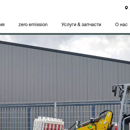
ия
zero emission
Услуги & запчасти
О нас