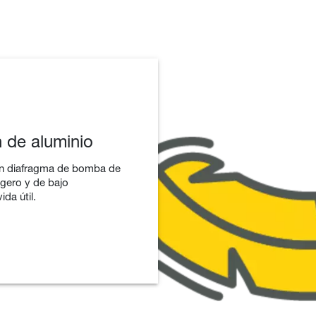
n de aluminio
 un diafragma de bomba de
igero y de bajo
da útil.