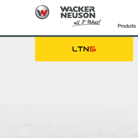
Produits
LTN
5