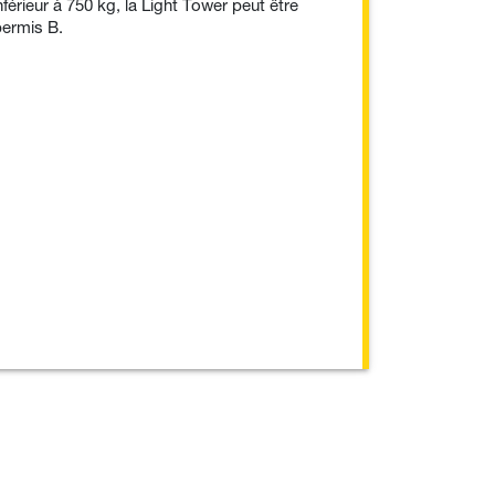
férieur à 750 kg, la Light Tower peut être
permis B.