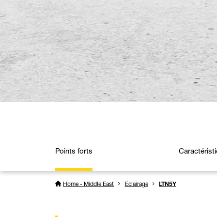
Points forts
Caractérist
Home - Middle East
Éclairage
LTN5Y