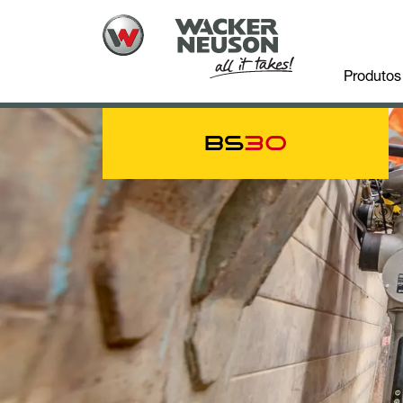
Produtos
BS
30