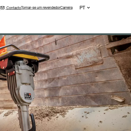
PT
Tornar-se um revendedor
Carreira
Contacto
n