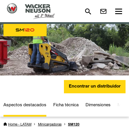
SM
120
Encontrar un distribuidor
Aspectos destacados
Ficha técnica
Dimensiones
Multi
Home - LATAM
Minicargadoras
SM120