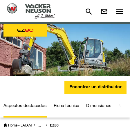
EZ
80
Encontrar un distribuidor
Aspectos destacados
Ficha técnica
Dimensiones
Multi
Home - LATAM
...
EZ80