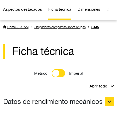
Aspectos destacados
Ficha técnica
Dimensiones
Detal
Home - LATAM
Cargadoras compactas sobre orugas
ST45
Ficha técnica
Métrico
Imperial
Abrir todo
Datos de rendimiento mecánicos