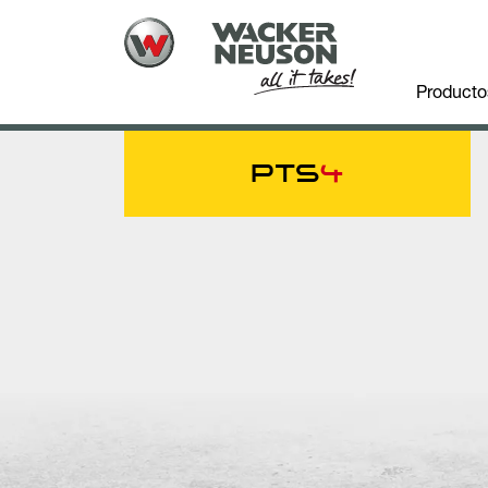
Producto
PTS
4