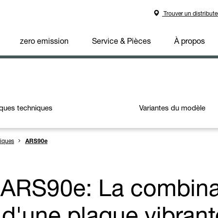
Trouver un distribute
zero emission
Service & Pièces
À propos
iques techniques
Variantes du modèle
riques
ARS90e
 ARS90e: La combina
 d'une plaque vibrant