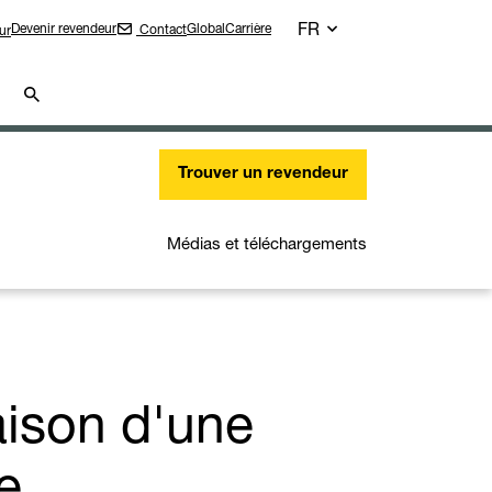
FR
Devenir revendeur
Global
Carrière
Contact
ur
Trouver un revendeur
Médias et téléchargements
ison d'une
e