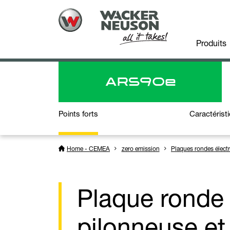
Produits
ARS
90e
Points forts
Caractérist
Home - CEMEA
zero emission
Plaques rondes élect
Plaque ronde
pilonneuse et