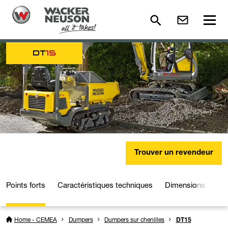
DT
15
Trouver un revendeur
Points forts
Caractéristiques techniques
Dimensions
Dé
Home - CEMEA
Dumpers
Dumpers sur chenilles
DT15