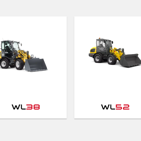
WL
38
WL
52