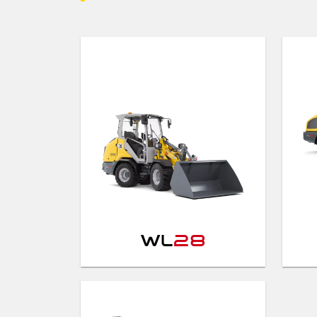
WL
28