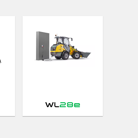
WL
28e