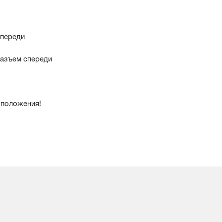
спереди
разъем спереди
 положения!