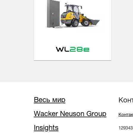
WL
28e
Весь мир
Кон
Wacker Neuson Group
Контак
Insights
129343