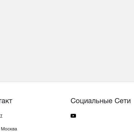
такт
Социальные Сети
т
 Москва