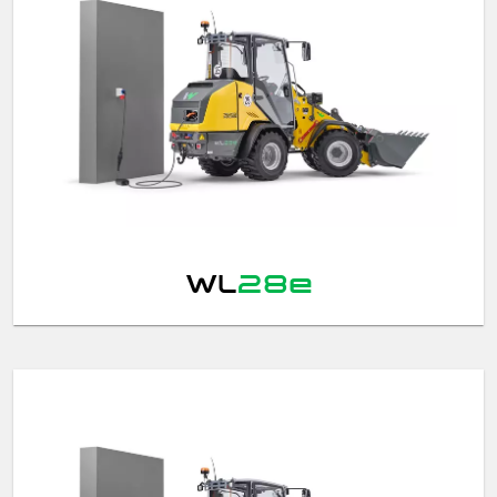
WL
28e