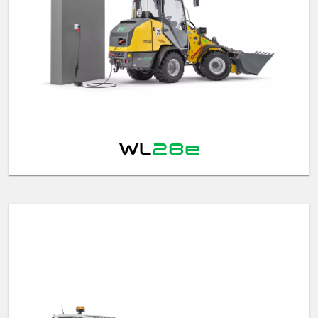
WL
28e