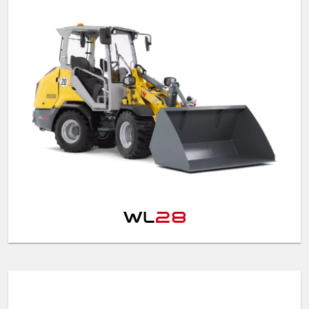
WL
28