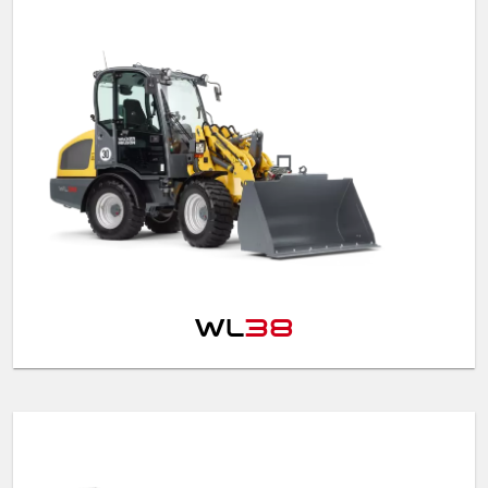
WL
38