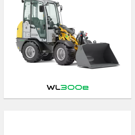
WL
300e