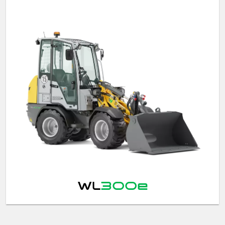
WL
300e