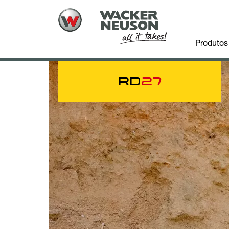
Produtos
RD
27