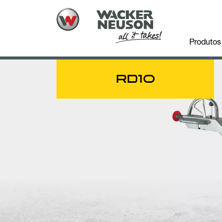
Produtos
RD
10