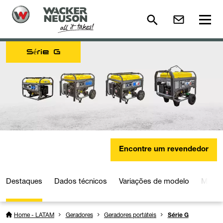
Série G
Encontre um revendedor
Destaques
Dados técnicos
Variações de modelo
Mídia
Home - LATAM
Geradores
Geradores portáteis
Série G