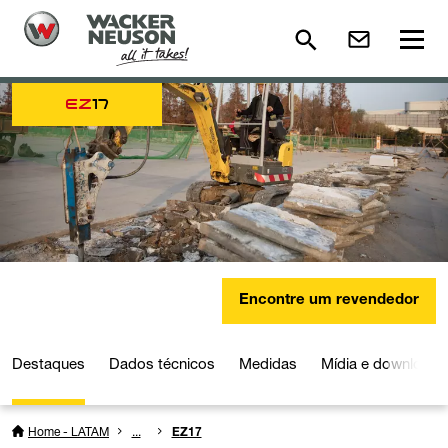
EZ
17
Encontre um revendedor
Destaques
Dados técnicos
Medidas
Mídia e downloads
Home - LATAM
...
EZ17