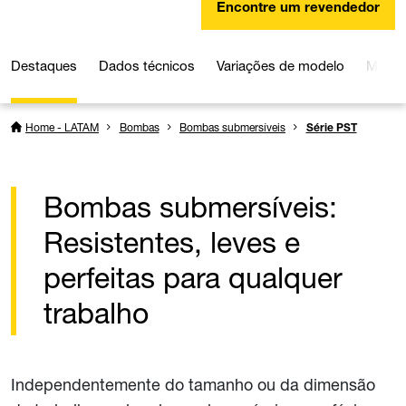
Encontre um revendedor
Destaques
Dados técnicos
Variações de modelo
Mídia
Home - LATAM
Bombas
Bombas submersíveis
Série PST
Bombas submersíveis:
Resistentes, leves e
perfeitas para qualquer
trabalho
Independentemente do tamanho ou da dimensão