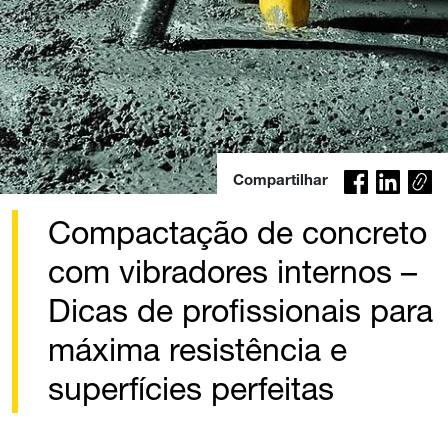
Co
Compartilhar
py
lin
Compactação de concreto
k
com vibradores internos –
Dicas de profissionais para
máxima resistência e
superfícies perfeitas